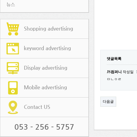
뉴스
Shopping advertising
keyword advertising
댓글목록
Display advertising
JS컴퍼니
작성일
ㅁㄴㅇㄹ
Mobile advertising
다음글
Contact US
053 - 256 - 5757