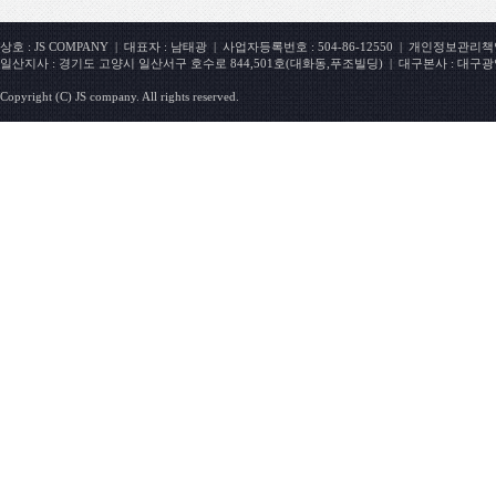
상호 : JS COMPANY | 대표자 : 남태광 | 사업자등록번호 : 504-86-12550 | 개인정보관리책임자 : 
일산지사 : 경기도 고양시 일산서구 호수로 844,501호(대화동,푸조빌딩) | 대구본사 : 대구광
Copyright (C) JS company. All rights reserved.