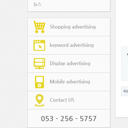
뉴스
Shopping advertising
keyword advertising
Display advertising
Mobile advertising
이
Contact US
053 - 256 - 5757