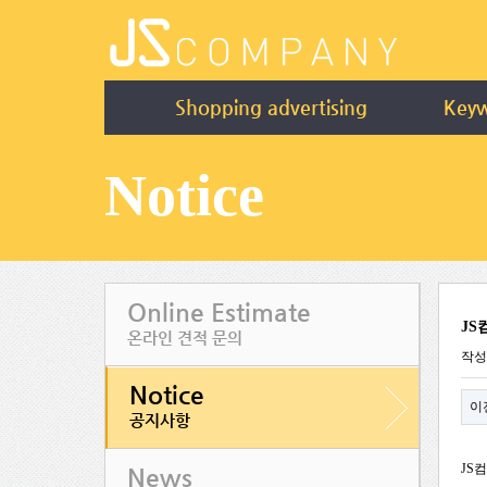
Shopping advertising
Keyw
Notice
Online Estimate
J
온라인 견적 문의
작
Notice
이
공지사항
JS
News