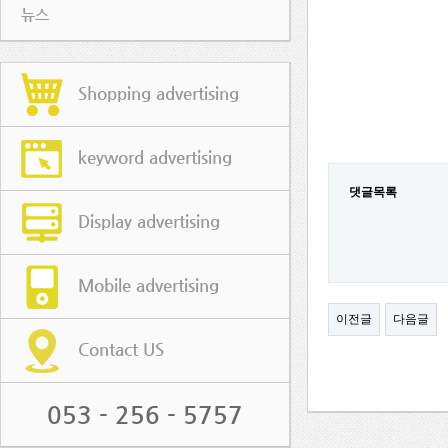
뉴스
Shopping advertising
keyword advertising
댓글목록
Display advertising
Mobile advertising
이전글
다음글
Contact US
053 - 256 - 5757