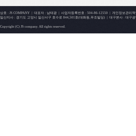
상호 : JS COMPANY | 대표자 : 남태광 | 사업자등록번호 : 504-86-12550 | 개인정보관리책임자 : 
일산지사 : 경기도 고양시 일산서구 호수로 844,501호(대화동,푸조빌딩) | 대구본사 : 대구광
Copyright (C) JS company. All rights reserved.