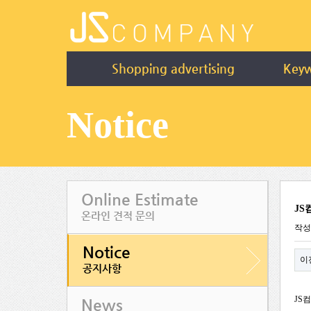
Shopping advertising
Keyw
Notice
Online Estimate
JS
온라인 견적 문의
작
Notice
이
공지사항
JS
News