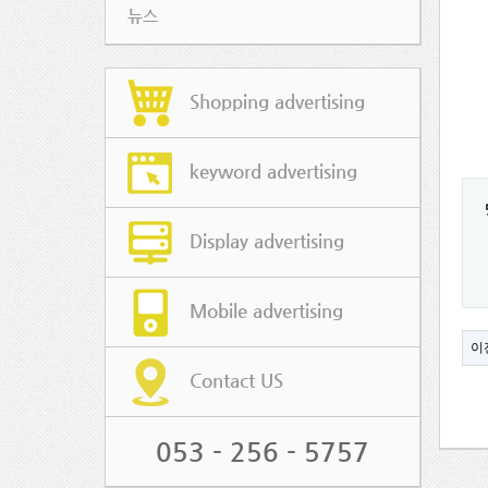
뉴스
Shopping advertising
keyword advertising
Display advertising
Mobile advertising
이
Contact US
053 - 256 - 5757