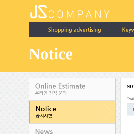
Shopping advertising
Keyw
Notice
Online Estimate
NO
온라인 견적 문의
Tota
Notice
공지사항
News