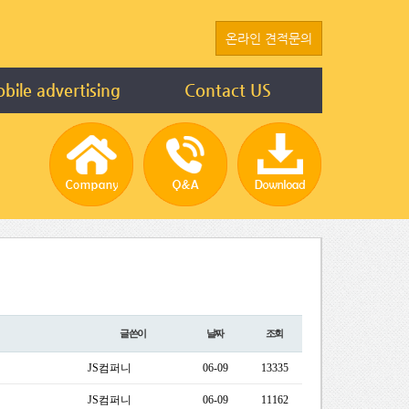
온라인 견적문의
bile advertising
Contact US
글쓴이
날짜
조회
JS컴퍼니
06-09
13335
JS컴퍼니
06-09
11162